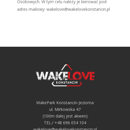
Osobowych. W tym celu należy je kierować pod
adres mailowy:
wakelove@wakelovekonstancin.pl
WakePark Konstancin-Jeziorna
ul. Mirkowska 47
(100m dalej jest akwen)
TEL./ +48 696 054 104
wakelove@wakelovekonstancin.pl